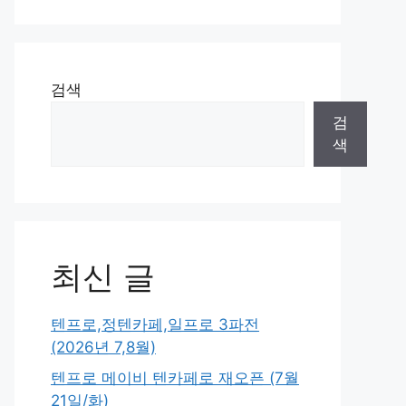
검색
검
색
최신 글
텐프로,정텐카페,일프로 3파전
(2026년 7,8월)
텐프로 메이비 텐카페로 재오픈 (7월
21일/화)