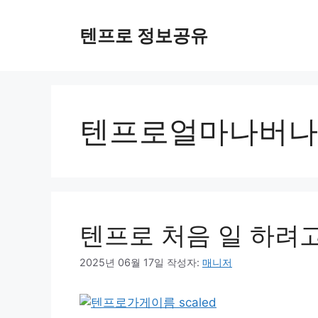
컨
텐
텐프로 정보공유
츠
로
건
너
뛰
텐프로얼마나버나
기
텐프로 처음 일 하려고
2025년 06월 17일
작성자:
매니저