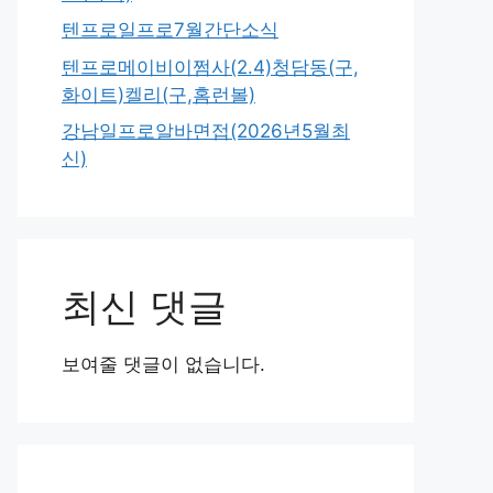
텐프로일프로7월간단소식
텐프로메이비이쩜사(2.4)청담동(구,
화이트)켈리(구,홈런볼)
강남일프로알바면접(2026년5월최
신)
최신 댓글
보여줄 댓글이 없습니다.