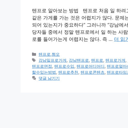
텐프로 알아보는 방법 텐프로 처음 일 하려
같은 가게를 가는 것은 어렵지가 않다. 문제
되어 있는지가 중요하다” 그러니까 “강남에서
당자들 중에서 정말 텐프로에서 일 하는 사람
로를 들어가는게 어렵지는 않다. 즉 …
더 읽
카
텐프로,쩜오
테
태
강남일프로가게
,
강남텐프로
,
텐프로
,
텐프로가게
,
고
그
텐프로면접
,
텐프로수입
,
텐프로어디어디
,
텐프로얼마
리
할수있는방법
,
텐프로추천
,
텐프로콘텐츠
,
텐프로타임
댓글 남기기