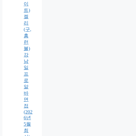
이
트)
켈
리
(구,
홈
런
볼)
강
남
일
프
로
알
바
면
접
(202
6년
5월
최