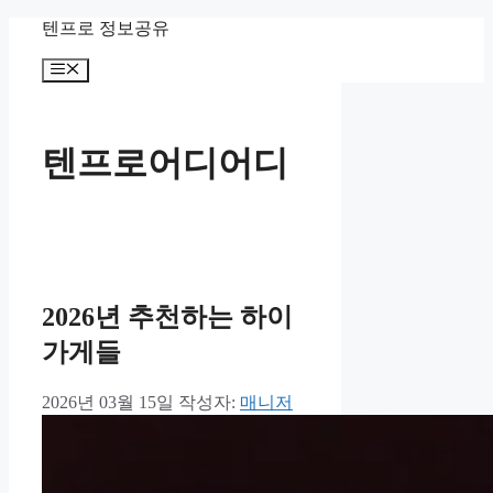
컨
텐프로 정보공유
텐
메
츠
뉴
로
건
너
텐프로어디어디
뛰
기
2026년 추천하는 하이
가게들
2026년 03월 15일
작성자:
매니저