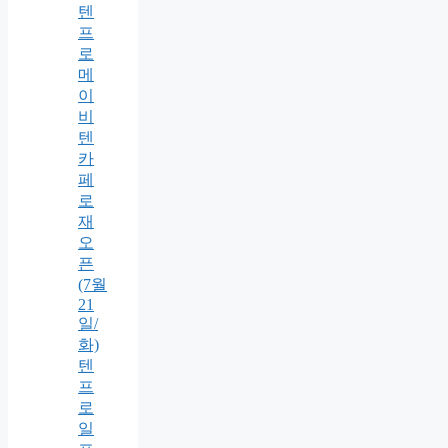
텐
프
로
메
이
비
텐
카
페
로
재
오
픈
(7월
21
일/
화)
텐
프
로
일