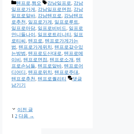
카
태
텐프로,쩜오
강남일프로
,
강남
테
그
일프로가게
,
강남일프로면접
,
강남
고
일프로알바
,
강남텐프로
,
강남텐프
리
로추천
,
일프로가게
,
일프로루트
,
일프로마담
,
일프로비비드
,
일프로
언니들나이
,
일프로트리니티
,
일프
로티씨
,
텐프로
,
텐프로가게가는
법
,
텐프로가게위치
,
텐프로갈수있
는방법
,
텐프로도산대로
,
텐프로메
이비
,
텐프로면접
,
텐프로소개
,
텐
프로손님들
,
텐프로알바
,
텐프로어
디어디
,
텐프로위치
,
텐프로주대
,
텐프로추천
,
텐프로퀄리티
댓글
남기기
이전 글
페
페
1
2
다음
→
이
이
지
지