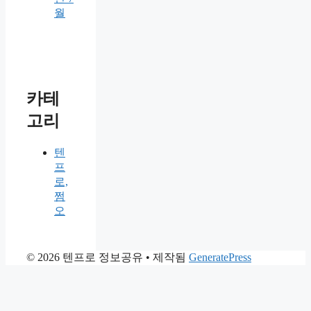
월
카테
고리
텐
프
로,
쩜
오
© 2026 텐프로 정보공유
• 제작됨
GeneratePress