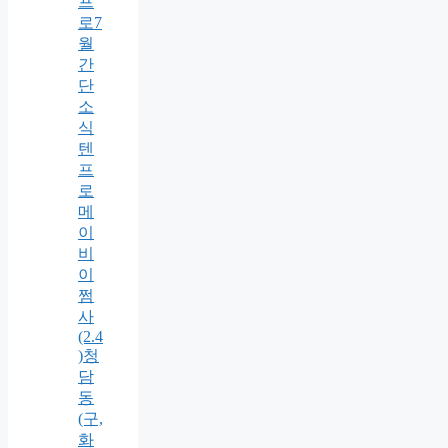
프
로7
월
간
단
소
식
텐
프
로
메
이
비
이
쩜
사
(2.4
)청
담
동
(구,
화