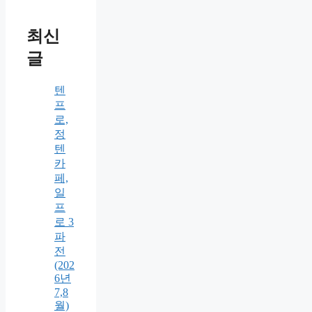
최신
글
텐
프
로,
정
텐
카
페,
일
프
로 3
파
전
(202
6년
7,8
월)