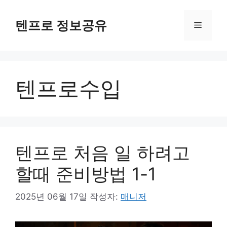
컨
텐
텐프로 정보공유
메
츠
로
뉴
건
너
텐프로수입
뛰
기
텐프로 처음 일 하려고
할때 준비방법 1-1
2025년 06월 17일
작성자:
매니저