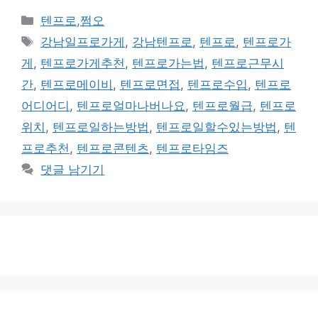
카
텐프로,쩜오
테
태
강남일프로가게
,
강남텐프로
,
텐프로
,
텐프로가
고
그
게
,
텐프로가게추천
,
텐프로가는법
,
텐프로근무시
리
간
,
텐프로메이비
,
텐프로면접
,
텐프로수입
,
텐프로
어디어디
,
텐프로얼마나버나요
,
텐프로월급
,
텐프로
위치
,
텐프로일하는방법
,
텐프로일할수있는방법
,
텐
프로추천
,
텐프로콘텐츠
,
텐프로타임즈
댓글 남기기