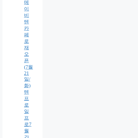
메
이
비
텐
카
페
로
재
오
픈
(7월
21
일/
화)
텐
프
로
일
프
로7
월
간