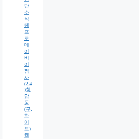
단
소
식
텐
프
로
메
이
비
이
쩜
사
(2.4
)청
담
동
(구,
화
이
트)
켈