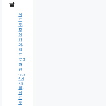
글
텐
프
로,
정
텐
카
페,
일
프
로 3
파
전
(202
6년
7,8
월)
텐
프
로