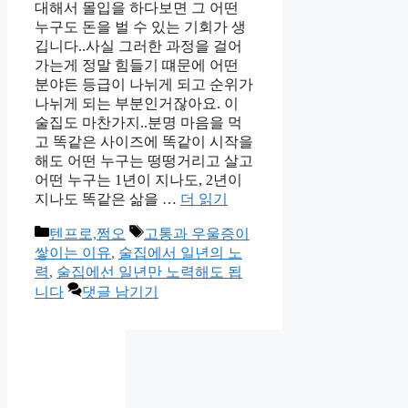
대해서 몰입을 하다보면 그 어떤
누구도 돈을 벌 수 있는 기회가 생
깁니다..사실 그러한 과정을 걸어
가는게 정말 힘들기 떄문에 어떤
분야든 등급이 나뉘게 되고 순위가
나뉘게 되는 부분인거잖아요. 이
술집도 마찬가지..분명 마음을 먹
고 똑같은 사이즈에 똑같이 시작을
해도 어떤 누구는 떵떵거리고 살고
어떤 누구는 1년이 지나도, 2년이
지나도 똑같은 삶을 …
더 읽기
카
태
텐프로,쩜오
고통과 우울증이
테
그
쌓이는 이유
,
술집에서 일년의 노
고
력
,
술집에선 일년만 노력해도 됩
리
니다
댓글 남기기