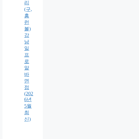
리
(구,
홈
런
볼)
강
남
일
프
로
알
바
면
접
(202
6년
5월
최
신)